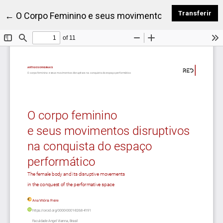
Dow
Transferir
Voltar a Detalhes do Artigo
←
O Corpo Feminino e seus movimentos disruptivos n