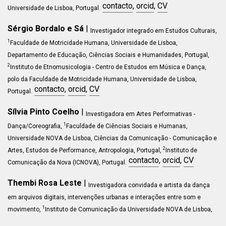
contacto
,
orcid
,
CV
Universidade de Lisboa, Portugal.
Sérgio Bordalo e Sá
|
Investigador integrado em Estudos Culturais,
1
Faculdade de Motricidade Humana, Universidade de Lisboa,
Departamento de Educação, Ciências Sociais e Humanidades, Portugal,
2
Instituto de Etnomusicologia - Centro de Estudos em Música e Dança,
polo da Faculdade de Motricidade Humana, Universidade de Lisboa,
contacto
,
orcid
,
CV
Portugal.
Sílvia Pinto Coelho
|
Investigadora em Artes Performativas -
1
Dança/Coreografia
,
Faculdade de Ciências Sociais e Humanas,
Universidade NOVA de Lisboa, Ciências da Comunicação - Comunicação e
2
Artes, Estudos de Performance, Antropologia, Portugal,
Instituto de
contacto
,
orcid
,
CV
Comunicação da Nova (ICNOVA), Portugal
.
Thembi Rosa Leste
|
Investigadora convidada e artista da dança
em arquivos digitais, intervenções urbanas e interações entre som e
1
movimento,
Instituto de Comunicação da Universidade NOVA de Lisboa,
contacto
,
orcid
,
CV
Grupo Performance & Cognição, Brasil/Portugal.