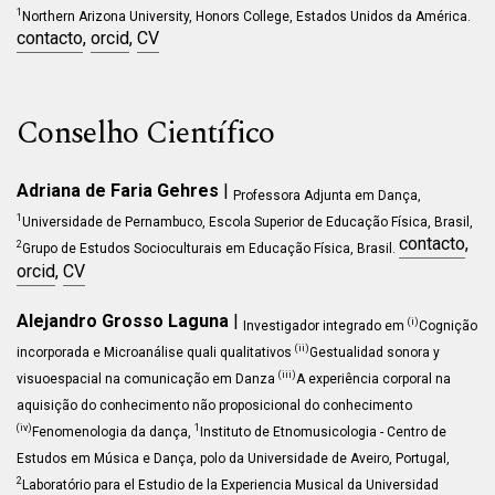
1
Northern Arizona University, Honors College, Estados Unidos da América.
contacto
,
orcid
,
CV
Conselho Científico
Adriana de Faria Gehres
|
Professora Adjunta em Dança,
1
Universidade de Pernambuco
, Escola Superior de Educação Física, Brasil,
contacto
,
2
Grupo de Estudos Socioculturais em Educação Física, Brasil.
orcid
,
CV
Alejandro Grosso Laguna
|
(i)
Investigador integrado em
Cognição
(ii)
incorporada e Microanálise quali qualitativos
Gestualidad sonora y
(iii)
visuoespacial na comunicação em Danza
A experiência corporal na
aquisição do conhecimento não proposicional do conhecimento
(iv)
1
Fenomenologia da dança,
Instituto de Etnomusicologia - Centro de
Estudos em Música e Dança, polo da Universidade de Aveiro, Portugal,
2
Laboratório para el Estudio de la Experiencia Musical da Universidad