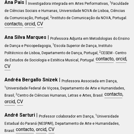
Ana Pais
|
1
Investigadora integrada em Artes Performativas,
Faculdade
de Ciências Sociais e Humanas, Universidade NOVA de Lisboa, Ciências
2
da Comunicação, Portugal,
Instituto de Comunicação da NOVA, Portugal.
contacto
,
orcid
,
CV
Ana Silva Marques
|
Professora Adjunta em Metodologias do Ensino
1
de Dança e Psicopedagogia,
Escola Superior de Dança, Instituto
2
Politécnico de Lisboa, Departamento de Dança, Portugal,
CESEM - Centro
contacto
,
orcid
,
de Estudos de Sociologia e Estética Musical, Portugal.
CV
Andréa Bergallo Snizek
|
Professora Associada em
Dança
,
1
Universidade Federal de Viçosa, Departamento de Arte e Humanidades,
contacto
,
2
Brasil,
Centro de Ciências Humanas, Letras e Artes
, Brasil
.
orcid
,
CV
André Sarturi
|
1
Professor colaborador em Dança,
Universidade
Estadual do Paraná (NESPAR), Departamento de Arte e Humanidades,
contacto
,
orcid
,
CV
Brasil.