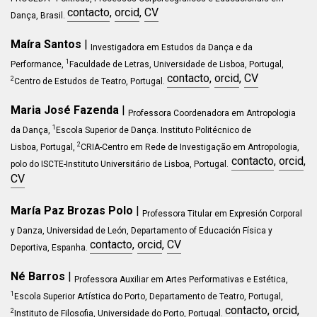
contacto
,
orcid
,
CV
Dança
, Brasil.
Maíra Santos
|
Investigadora em Estudos da Dança e da
1
Performance,
Faculdade de Letras, Universidade de Lisboa, Portugal,
contacto
,
orcid
,
CV
2
Centro de Estudos de Teatro
, Portugal.
Maria José Fazenda
|
Professora Coordenadora em
Antropologia
1
da Dança
,
Escola Superior de Dança. Instituto Politécnico de
2
Lisboa
, Portugal,
CRIA-Centro em Rede de Investigação em Antropologia,
contacto
,
orcid
,
polo do ISCTE-Instituto Universitário de Lisboa, Portugal.
CV
María Paz Brozas Polo
|
Professora Titular em Expresión Corporal
y Danza,
Universidad de León, Departamento of Educación Física y
c
ontacto
,
orcid
,
CV
Deportiva,
Espanha
.
Né Barros
|
Professora Auxiliar em
Artes Performativas e Estética
,
1
Escola Superior Artística do Porto, Departamento de Teatro, Portugal,
contacto
,
orcid
,
2
Instituto de Filosofia, Universidade do Porto, Portugal.