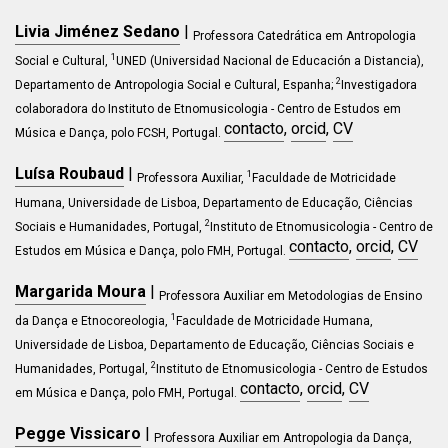
Livia Jiménez Sedano
|
Professora Catedrática em Antropologia
1
Social e Cultural,
UNED (Universidad Nacional de Educación a Distancia)
,
2
Departamento de Antropologia Social e Cultural,
Espanha;
Investigadora
colaboradora do Instituto de Etnomusicologia - Centro de Estudos em
contacto
,
orcid
,
CV
Música e Dança, polo FCSH, Portugal
.
Luísa Roubaud
|
1
Professora Auxiliar,
Faculdade de Motricidade
Humana, Universidade de Lisboa, Departamento de Educação, Ciências
2
Sociais e Humanidades, Portugal,
Instituto de Etnomusicologia - Centro de
contacto
,
orcid
,
CV
Estudos em Música e Dança, polo FMH, Portugal.
Margarida Moura
|
Professora Auxiliar em Metodologias de Ensino
1
da Dança e Etnocoreologia,
Faculdade de Motricidade Humana,
Universidade de Lisboa, Departamento de Educação, Ciências Sociais e
2
Humanidades, Portugal,
Instituto de Etnomusicologia - Centro de Estudos
contacto
,
orcid
,
CV
em Música e Dança, polo FMH, Portugal.
Pegge Vissicaro
|
Professora Auxiliar em Antropologia da Dança,