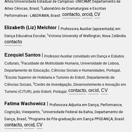
Artes/Universidade Estadual de Campinas -UNICAMP
, Departamento de
2
Artes Cênicas, Brasil,
Laboratório de Dramaturgias e Escritas
contacto
,
orcid
,
CV
Performativas - LABDRAMA, Brasil.
Elizabeth (Liz) Melchior
|
Professora Auxiliar (aposentada) em
1
Dança Educativa Escolar,
Victoria University of Wellington, Nova Zelândia.
contacto
Ezequiel Santos
|
Professor Auxiliar convidado em Dança e Estudos
1
Culturais,
Faculdade de Motricidade Humana, Universidade de Lisboa,
Departamento de Educação, Ciências Sociais e Humanidades, Portugal,
2
Escola Superior de Hotelaria e Turismo do Estoril, Departamento de
3
Ciências Sociais,
Centro de Investigação, Desenvolvimento e Inovação em
contacto
,
orcid
,
CV
Turismo (CiTUR), polo Estoril, Portugal.
Fatima Wachowicz
|
Professora Adjunta em Dança, Performance,
1
Cognição, Viewpoints,
Universidade Federal da Bahia, Departamento
de
2
Dança
, Brasil,
Programa de Pós-graduação em Dança PPGDANÇA, Brasil.
contacto
,
orcid
,
CV