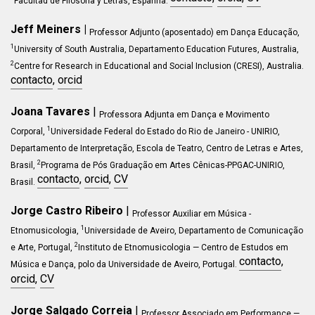
Facultad de Filosofía y Letras, Espanha
.
Jeff Meiners |
Professor Adjunto (aposentado) em Dança Educação,
1
University of South Australia, Departamento Education Futures, Australia,
2
Centre for Research in Educational and Social Inclusion (CRESI), Australia.
contacto
,
orcid
Joana Tavares
|
Professora Adjunta em Dança e Movimento
1
Corporal,
Universidade Federal do Estado do Rio de Janeiro - UNIRIO,
Departamento de Interpretação, Escola de Teatro, Centro de Letras e Artes,
2
Brasil,
Programa de Pós Graduação em Artes Cênicas-PPGAC-UNIRIO,
contacto
,
orcid
,
CV
Brasil
.
Jorge Castro Ribeiro
|
Professor Auxiliar em
Música -
1
Etnomusicologia,
Universidade de Aveiro, Departamento de Comunicação
2
e Arte, Portugal,
Instituto de Etnomusicologia — Centro de Estudos em
contacto
,
Música e Dança, polo da Universidade de Aveiro, Portugal.
orcid
,
CV
Jorge Salgado Correia
|
Professor Associado em Performance —