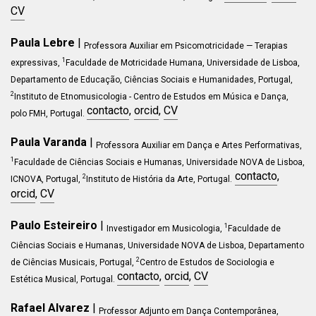
CV
Paula Lebre
|
Professora Auxiliar em Psicomotricidade — Terapias
1
expressivas,
Faculdade de Motricidade Humana, Universidade de Lisboa,
Departamento de Educação, Ciências Sociais e Humanidades, Portugal,
2
Instituto de Etnomusicologia - Centro de Estudos em Música e Dança,
c
ontacto
,
orcid
,
CV
polo FMH, Portugal.
Paula Varanda
|
Professora Auxiliar em Dança e Artes Performativas,
1
Faculdade de Ciências Sociais e Humanas, Universidade NOVA de Lisboa,
contacto
,
2
ICNOVA, Portugal,
Instituto de História da Arte, Portugal.
orcid
,
CV
Paulo Esteireiro
|
1
Investigador em Musicologia,
Faculdade de
Ciências Sociais e Humanas, Universidade NOVA de Lisboa, Departamento
2
de Ciências Musicais, Portugal,
Centro de Estudos de Sociologia e
c
ontacto
,
orcid
,
CV
Estética Musical, Portugal.
Rafael Alvarez
|
Professor Adjunto em Dança Contemporânea,