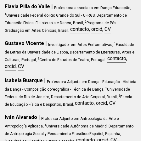
Flavia Pilla do Valle
|
Professora associada em Dança Educação,
1
Universidade Federal do Rio Grande do Sul - UFRGS, Departamento de
2
Educação Física, Fisioterapia e Dança, Brasil,
Programa de Pós-
contacto
,
orcid
,
CV
Graduação em Artes Cênicas, Brasil.
Gustavo Vicente
|
1
Investigador em
Artes Performativas
,
Faculdade
de Letras da Universidade de Lisboa, Departamento de Literaturas, Artes e
contacto
,
2
Culturas, Portugal,
Centro de Estudos de Teatro
, Portugal
.
orcid
,
CV
Isabela Buarque
|
Professora Adjunta em Dança - Educação - História
1
da Dança - Composição coreográfica - Técnica de Dança,
Universidade
2
Federal do Rio de Janeiro, Departamento
de Arte Corporal
, Brasil,
Escola
contacto
,
orcid
,
CV
de Educação Física e Desportos, Brasil.
Iván Alvarado
|
Professor Adjunto em Antropología da Arte e
1
Antropología Aplicada,
Universidade Autónoma de Madrid, Departamento
de Antropología Social y Pensamiento Filosófico Español
, Espanha,
contacto
,
orcid
,
CV
2