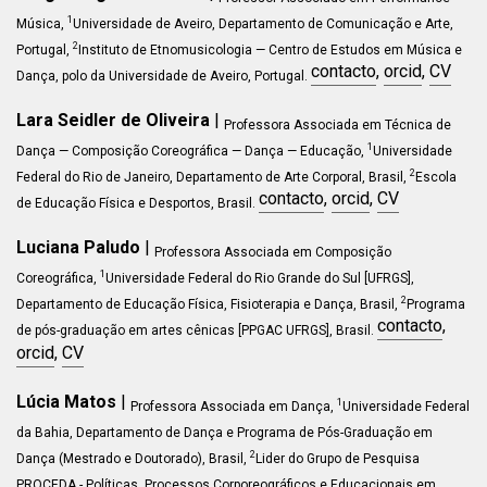
1
Música,
Universidade de Aveiro, Departamento de Comunicação e Arte,
2
Portugal,
Instituto de Etnomusicologia — Centro de Estudos em Música e
contacto
,
orcid
,
CV
Dança, polo da Universidade de Aveiro, Portugal.
Lara Seidler de Oliveira
|
Professora Associada em
Técnica de
1
Dança — Composição Coreográfica — Dança — Educação
,
Universidade
2
Federal do Rio de Janeiro, Departamento
de Arte Corporal
, Brasil,
Escola
contacto
,
orcid
,
CV
de Educação Física e Desportos, Brasil.
Luciana Paludo
|
Professora Associada em Composição
1
Coreográfica,
Universidade Federal do Rio Grande do Sul [UFRGS],
2
Departamento de Educação Física, Fisioterapia e Dança, Brasil,
Programa
contacto
,
de pós-graduação em artes cênicas [PPGAC UFRGS], Brasil.
orcid
,
CV
Lúcia Matos
|
1
Professora Associada em Dança,
Universidade Federal
da Bahia, Departamento
de Dança e Programa de Pós-Graduação em
2
Dança (Mestrado e Doutorado)
, Brasil,
Lider do Grupo de Pesquisa
PROCEDA - Políticas, Processos Corporeográficos e Educacionais em