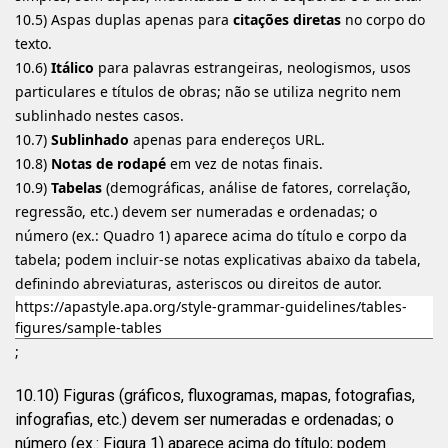
10.5) Aspas duplas apenas para
citações diretas
no corpo do
texto.
10.6)
Itálico
para palavras estrangeiras, neologismos, usos
particulares e títulos de obras; não se utiliza negrito nem
sublinhado nestes casos.
10.7)
Sublinhado
apenas para endereços URL.
10.8)
Notas de rodapé
em vez de notas finais.
10.9)
Tabelas
(demográficas, análise de fatores, correlação,
regressão, etc.) devem ser numeradas e ordenadas; o
número (ex.: Quadro 1) aparece acima do título e corpo da
tabela; podem incluir-se notas explicativas abaixo da tabela,
definindo abreviaturas, asteriscos ou direitos de autor.
https://apastyle.apa.org/style-grammar-guidelines/tables-
figures/sample-tables
;
10.10) Figuras (gráficos, fluxogramas, mapas, fotografias,
infografias, etc.) devem ser numeradas e ordenadas; o
número (ex.: Figura 1) aparece acima do título; podem